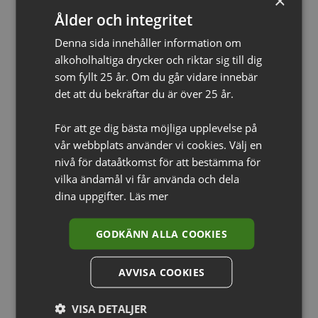
×
Ålder och integritet
Denna sida innehåller information om
alkoholhaltiga drycker och riktar sig till dig
som fyllt 25 år. Om du går vidare innebär
det att du bekräftar du är över 25 år.
För att ge dig bästa möjliga upplevelse på
Clase Azul Añejo
Clase Azul Ultra Añejo
7499
kr
29999
kr
vår webbplats använder vi cookies. Välj en
LÄGG TILL I VARUKORG
LÄGG TILL I VARUKORG
nivå för dataåtkomst för att bestämma för
vilka ändamål vi får använda och dela
dina uppgifter.
Läs mer
GODKÄNN ALLA COOKIES
AVVISA COOKIES
VISA DETALJER