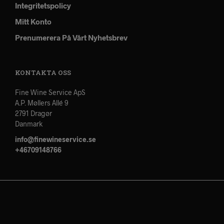
Integritetspolicy
Mitt Konto
Prenumerera På Vårt Nyhetsbrev
KONTAKTA OSS
Fine Wine Service ApS
A.P. Møllers Allé 9
2791 Dragør
Danmark
info@finewineservice.se
+46709148766