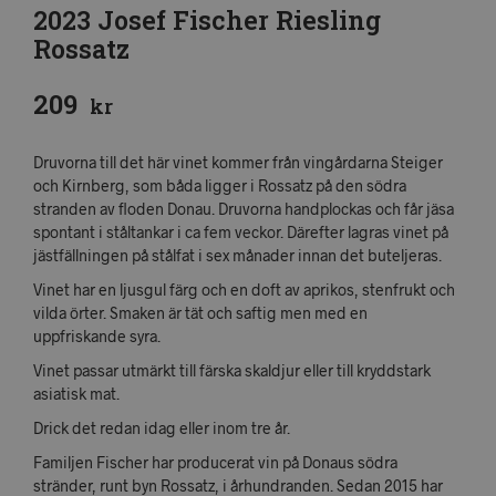
2023 Josef Fischer Riesling
Rossatz
209
kr
Druvorna till det här vinet kommer från vingårdarna Steiger
och Kirnberg, som båda ligger i Rossatz på den södra
stranden av floden Donau. Druvorna handplockas och får jäsa
spontant i ståltankar i ca fem veckor. Därefter lagras vinet på
jästfällningen på stålfat i sex månader innan det buteljeras.
Vinet har en ljusgul färg och en doft av aprikos, stenfrukt och
vilda örter. Smaken är tät och saftig men med en
uppfriskande syra.
Vinet passar utmärkt till färska skaldjur eller till kryddstark
asiatisk mat.
Drick det redan idag eller inom tre år.
Familjen Fischer har producerat vin på Donaus södra
stränder, runt byn Rossatz, i århundranden. Sedan 2015 har