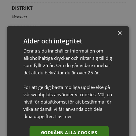
DISTRIKT
Wachau
PRODUCENT
×
Josef Fischer
Ålder och integritet
DRUVA
Denna sida innehåller information om
Riesling
alkoholhaltiga drycker och riktar sig till dig
som fyllt 25 år. Om du går vidare innebär
STORLEK
det att du bekräftar du är över 25 år.
750ml
ÅRGÅNG
För att ge dig bästa möjliga upplevelse på
vår webbplats använder vi cookies. Välj en
2023
nivå för dataåtkomst för att bestämma för
vilka ändamål vi får använda och dela
dina uppgifter.
Läs mer
RELATERADE PRODUKTER
GODKÄNN ALLA COOKIES