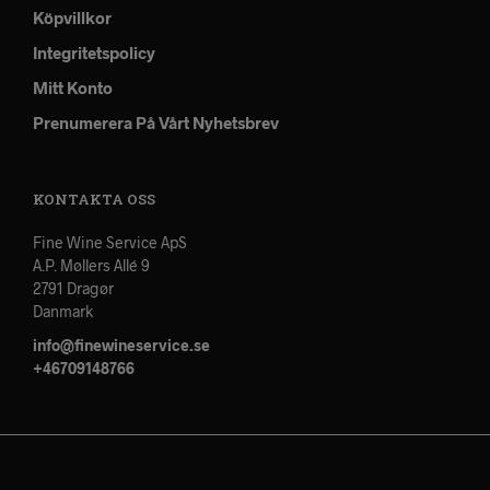
Köpvillkor
Integritetspolicy
Mitt Konto
Prenumerera På Vårt Nyhetsbrev
KONTAKTA OSS
Fine Wine Service ApS
A.P. Møllers Allé 9
2791 Dragør
Danmark
info@finewineservice.se
+46709148766