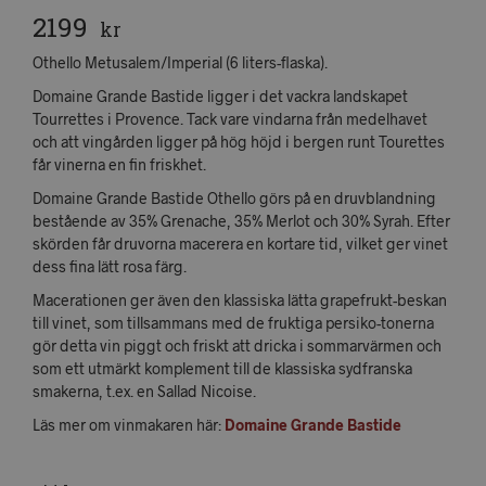
2199
kr
Othello Metusalem/Imperial (6 liters-flaska).
Domaine Grande Bastide ligger i det vackra landskapet
Tourrettes i Provence. Tack vare vindarna från medelhavet
och att vingården ligger på hög höjd i bergen runt Tourettes
får vinerna en fin friskhet.
Domaine Grande Bastide Othello görs på en druvblandning
bestående av 35% Grenache, 35% Merlot och 30% Syrah. Efter
skörden får druvorna macerera en kortare tid, vilket ger vinet
dess fina lätt rosa färg.
Macerationen ger även den klassiska lätta grapefrukt-beskan
till vinet, som tillsammans med de fruktiga persiko-tonerna
gör detta vin piggt och friskt att dricka i sommarvärmen och
som ett utmärkt komplement till de klassiska sydfranska
smakerna, t.ex. en Sallad Nicoise.
Läs mer om vinmakaren här:
Domaine Grande Bastide