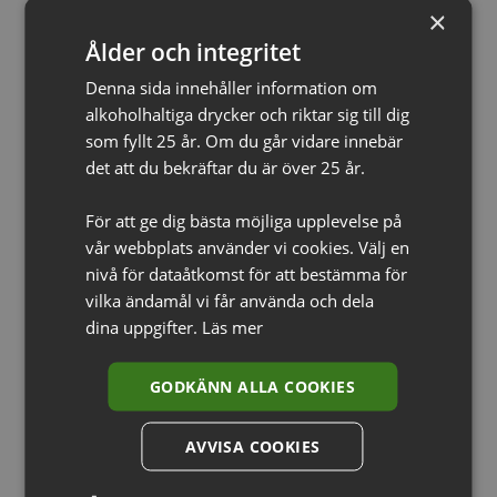
ÅRGÅNG
×
2023
Ålder och integritet
STORLEK
Denna sida innehåller information om
alkoholhaltiga drycker och riktar sig till dig
6000ml
som fyllt 25 år. Om du går vidare innebär
det att du bekräftar du är över 25 år.
Relaterade produkter
För att ge dig bästa möjliga upplevelse på
vår webbplats använder vi cookies. Välj en
nivå för dataåtkomst för att bestämma för
vilka ändamål vi får använda och dela
dina uppgifter.
Läs mer
GODKÄNN ALLA COOKIES
AVVISA COOKIES