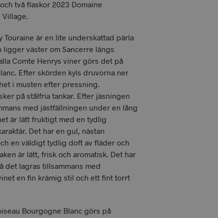
och två flaskor 2023 Domaine
D
U
Village.
K
T
Touraine är en lite underskattad pärla
E
m ligger väster om Sancerre längs
R
I
alla Comte Henrys viner görs det på
V
anc. Efter skörden kyls druvorna ner
A
skhet i musten efter pressning.
R
ker på stålfria tankar. Efter jäsningen
U
K
sammans med jästfällningen under en lång
O
net är lätt fruktigt med en tydlig
R
araktär. Det har en gul, nästan
G
ch en väldigt tydlig doft av fläder och
E
N
en är lätt, frisk och aromatisk. Det har
.
å det lagras tillsammans med
inet en fin krämig stil och ett fint torrt
iseau Bourgogne Blanc görs på