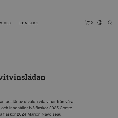
0
M OSS
KONTAKT
vitvinslådan
I
N
G
A
an består av utvalda vita viner från våra
P
 och innehåller två flaskor 2025 Comte
R
vå flaskor 2024 Marion Navoiseau
O