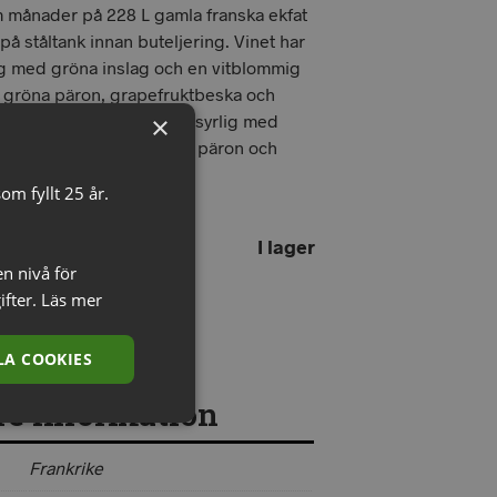
m månader på 228 L gamla franska ekfat
å ståltank innan buteljering. Vinet har
rg med gröna inslag och en vitblommig
v gröna päron, grapefruktbeska och
 Smaken är torr, frisk och syrlig med
×
och fin frukt med toner av päron och
k avslutning.
om fyllt 25 år.
I lager
en nivå för
ifter.
Läs mer
G TILL I VARUKORG
A COOKIES
re information
Frankrike