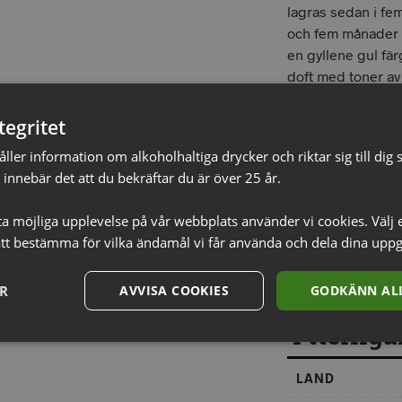
lagras sedan i fe
och fem månader p
en gyllene gul fä
doft med toner a
krutrökiga inslag.
lätta ekfatstoner 
tegritet
citrus och en fris
ler information om alkoholhaltiga drycker och riktar sig till dig s
innebär det att du bekräftar du är över 25 år.
sta möjliga upplevelse på vår webbplats använder vi cookies. Välj 
tt bestämma för vilka ändamål vi får använda och dela dina uppg
LÄG
ER
AVVISA COOKIES
GODKÄNN ALL
Ytterliga
LAND