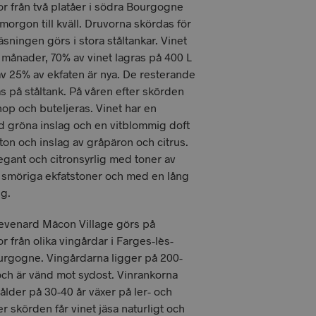
 från två platåer i södra Bourgogne
morgon till kväll. Druvorna skördas för
sningen görs i stora ståltankar. Vinet
o månader, 70% av vinet lagras på 400 L
rav 25% av ekfaten är nya. De resterande
s på ståltank. På våren efter skörden
hop och buteljeras. Vinet har en
d gröna inslag och en vitblommig doft
ton och inslag av gråpäron och citrus.
legant och citronsyrlig med toner av
 smöriga ekfatstoner och med en lång
ng.
venard Mâcon Village görs på
 från olika vingårdar i Farges-lès-
urgogne. Vingårdarna ligger på 200-
ch är vänd mot sydost. Vinrankorna
lder på 30-40 år växer på ler- och
er skörden får vinet jäsa naturligt och