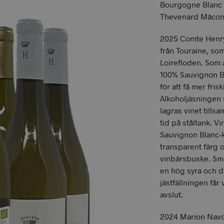
Bourgogne Blanc 
Thevenard Mâcon 
2025 Comte Henry 
från Touraine, so
Loirefloden. Som 
100% Sauvignon Bl
för att få mer fri
Alkoholjäsningen s
lagras vinet till
tid på ståltank. Vi
Sauvignon Blanc-k
transparent färg o
vinbärsbuske. Smak
en hög syra och d
jästfällningen får v
avslut.
2024 Marion Navo