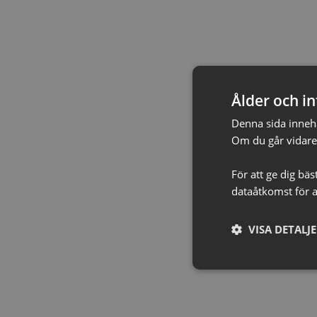
Ålder och in
Denna sida innehål
Om du går vidare 
För att ge dig bä
dataåtkomst för a
VISA DETALJ