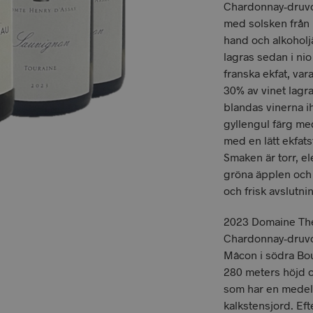
Chardonnay-druvor
med solsken från 
hand och alkoholjä
lagras sedan i ni
franska ekfat, va
30% av vinet lagra
blandas vinerna i
gyllengul färg me
med en lätt ekfats
Smaken är torr, e
gröna äpplen och
och frisk avslutni
2023 Domaine The
Chardonnay-druvor
Mâcon i södra Bo
280 meters höjd o
som har en medelå
kalkstensjord. Eft