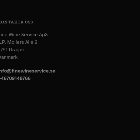
KONTAKTA OSS
Fine Wine Service ApS
.P. Møllers Allé 9
2791 Dragør
Danmark
info@finewineservice.se
+46709148766