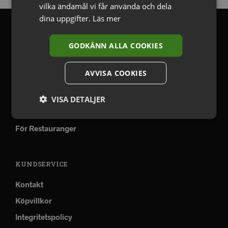
vilka ändamål vi får använda och dela
dina uppgifter.
Läs mer
OM OSS
GODKÄNN ALLA COOKIES
Sortiment
AVVISA COOKIES
Tequila Clase Azul
Tjänster
VISA DETALJER
Om Fine Wine Service
För Restauranger
KUNDSERVICE
Kontakt
Köpvillkor
Integritetspolicy