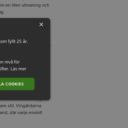
m en liten utmaning och
ag.
×
makarerfarenheter från
rnien, Australien och
v de banbrytande
om fyllt 25 år.
trin framåt, men är också
ursprungliga filosofin och
ning och terroir tydligt.
en nivå för
ifter.
Läs mer
arna och olika
xtplats för de olika
A COOKIES
 ligger på toppen av
ventilation, som
jordmånen av sten, grus
are stil. Vingårdarna
and, där varje enskilt