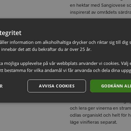
en hektar med Sangiovese so
inspirerat av områdets särdr
Elena Pozzolini har stora vin
tegritet
Italien och bland annat Kalifo
Argentina. Hon ses som en a
ler information om alkoholhaltiga drycker och riktar sig till dig s
kvinnorna som leder vinindus
innebär det att du bekräftar du är över 25 år.
väldigt mån om att följa den 
att varje vin ska spegla omgiv
sta möjliga upplevelse på vår webbplats använder vi cookies. Välj 
tt bestämma för vilka ändamål vi får använda och dela dina uppg
Med de terrasserade vingård
mikroklimat ger det en unik vä
ER
AVVISA COOKIES
GODKÄNN ALL
druvsorterna. Då vingårdarna
berget ger det en mycket fin 
tillsammans med den fattiga 
och lera ger vinerna en stram
odlas organiskt och helt för h
läge vinifieras separat.