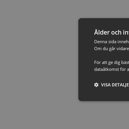
Ålder och in
Denna sida innehål
Om du går vidare 
För att ge dig bä
dataåtkomst för a
VISA DETALJ