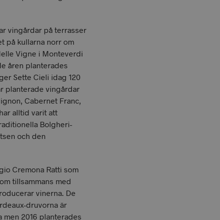
ar vingårdar på terrasser
t på kullarna norr om
delle Vigne i Monteverdi
nde åren planterades
äger Sette Cieli idag 120
är planterade vingårdar
ignon, Cabernet Franc,
r alltid varit att
aditionella Bolgheri-
atsen och den
ogio Cremona Ratti som
h som tillsammans med
roducerar vinerna. De
rdeaux-druvorna är
rna men 2016 planterades