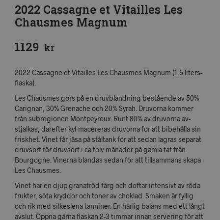
2022 Cassagne et Vitailles Les
Chausmes Magnum
1129
kr
2022 Cassagne et Vitailles Les Chausmes Magnum (1,5 liters-
flaska).
Les Chausmes görs på en druvblandning bestående av 50%
Carignan, 30% Grenache och 20% Syrah. Druvorna kommer
från subregionen Montpeyroux. Runt 80% av druvorna av-
stjälkas, därefter kyl-macereras druvorna för att bibehålla sin
friskhet. Vinet får jäsa på ståltank för att sedan lagras separat
druvsort för druvsort i ca tolv månader på gamla fat från
Bourgogne. Vinerna blandas sedan för att tillsammans skapa
Les Chausmes.
Vinet har en djup granatröd färg och doftar intensivt av röda
frukter, söta kryddor och toner av choklad. Smaken är fyllig
och rik med silkeslena tanniner. En härlig balans med ett långt
avslut. Öppna gärna flaskan 2-3 timmar innan servering för att