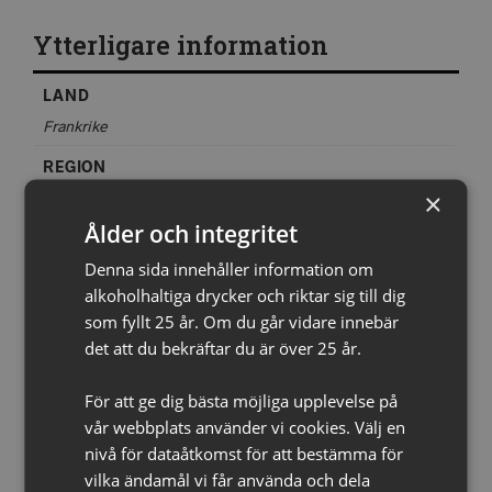
Ytterligare information
LAND
Frankrike
REGION
×
Languedoc-Roussillon
Ålder och integritet
DISTRIKT
Denna sida innehåller information om
Terrasses du Larzac
alkoholhaltiga drycker och riktar sig till dig
PRODUCENT
som fyllt 25 år. Om du går vidare innebär
Cassagne et Vitailles
det att du bekräftar du är över 25 år.
DRUVA
För att ge dig bästa möjliga upplevelse på
Carignan, Grenache, Syrah
vår webbplats använder vi cookies. Välj en
ÅRGÅNG
nivå för dataåtkomst för att bestämma för
vilka ändamål vi får använda och dela
2022