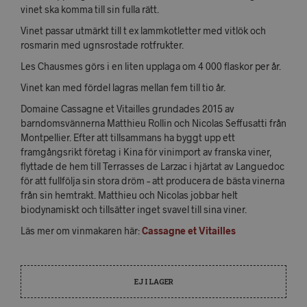
vinet ska komma till sin fulla rätt.
Vinet passar utmärkt till t ex lammkotletter med vitlök och
rosmarin med ugnsrostade rotfrukter.
Les Chausmes görs i en liten upplaga om 4 000 flaskor per år.
Vinet kan med fördel lagras mellan fem till tio år.
Domaine Cassagne et Vitailles grundades 2015 av
barndomsvännerna Matthieu Rollin och Nicolas Seffusatti från
Montpellier. Efter att tillsammans ha byggt upp ett
framgångsrikt företag i Kina för vinimport av franska viner,
flyttade de hem till Terrasses de Larzac i hjärtat av Languedoc
för att fullfölja sin stora dröm – att producera de bästa vinerna
från sin hemtrakt. Matthieu och Nicolas jobbar helt
biodynamiskt och tillsätter inget svavel till sina viner.
Läs mer om vinmakaren här:
Cassagne et Vitailles
EJ I LAGER