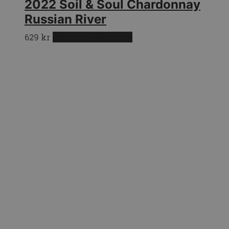
2022 Soil & Soul Chardonnay
Russian River
629
kr
Lägg till i varukorg