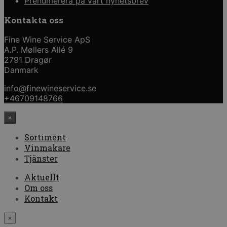
Prenumerera på vårt nyhetsbrev
Kontakta oss
Fine Wine Service ApS
A.P. Møllers Allé 9
2791 Dragør
Danmark
info@finewineservice.se
+46709148766
×
Sortiment
Vinmakare
Tjänster
Aktuellt
Om oss
Kontakt
×