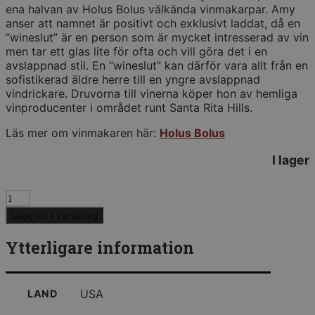
ena halvan av Holus Bolus välkända vinmakarpar. Amy
anser att namnet är positivt och exklusivt laddat, då en
“wineslut” är en person som är mycket intresserad av vin
men tar ett glas lite för ofta och vill göra det i en
avslappnad stil. En “wineslut” kan därför vara allt från en
sofistikerad äldre herre till en yngre avslappnad
vindrickare. Druvorna till vinerna köper hon av hemliga
vinproducenter i området runt Santa Rita Hills.
Läs mer om vinmakaren här:
Holus Bolus
I lager
2022
Wineslut
Lägg till i varukorg
White
mängd
Ytterligare information
USA
LAND