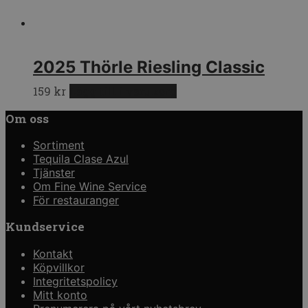
2025 Thörle Riesling Classic
159
kr
Lägg till i varukorg
Om oss
Sortiment
Tequila Clase Azul
Tjänster
Om Fine Wine Service
För restauranger
Kundservice
Kontakt
Köpvillkor
Integritetspolicy
Mitt konto