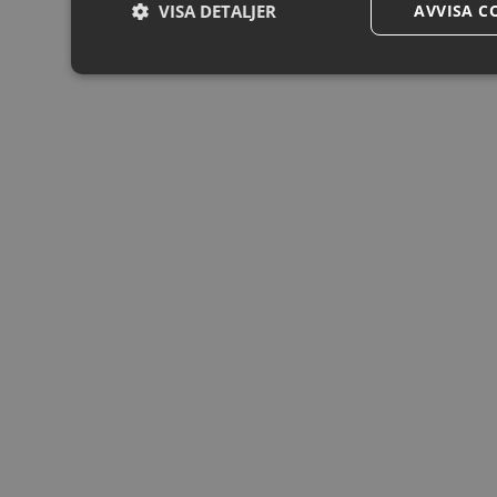
VISA DETALJER
AVVISA C