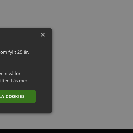
D
U
K
T
E
R
×
I
V
A
om fyllt 25 år.
R
U
K
O
en nivå för
R
ifter.
Läs mer
G
E
N
A COOKIES
.