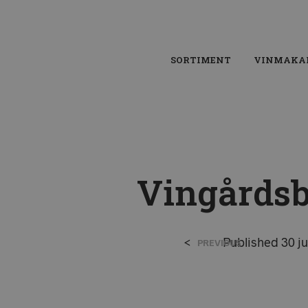
SORTIMENT
VINMAKA
Vingårdsb
<
Published
30 j
PREVIOUS