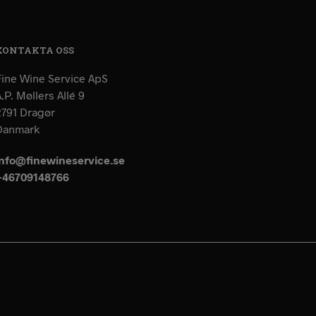
KONTAKTA OSS
Fine Wine Service ApS
.P. Møllers Allé 9
2791 Dragør
Danmark
info@finewineservice.se
+46709148766