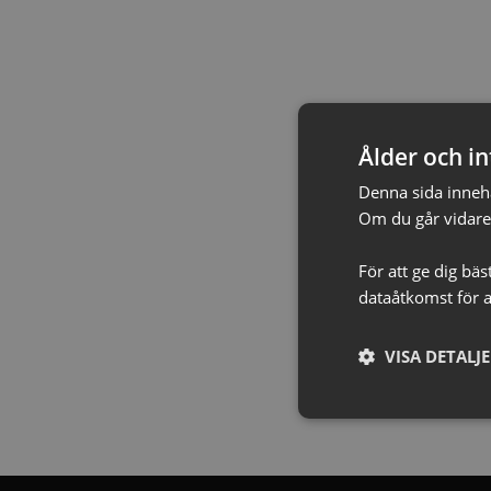
Ålder och in
Denna sida innehål
Om du går vidare 
För att ge dig bä
dataåtkomst för a
VISA DETALJ