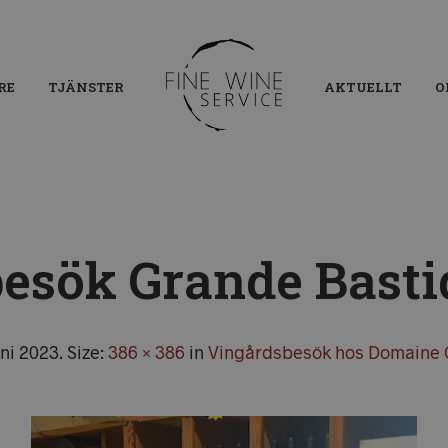
RE
TJÄNSTER
AKTUELLT
O
esök Grande Basti
uni 2023
. Size:
386 × 386
in
Vingårdsbesök hos Domaine 