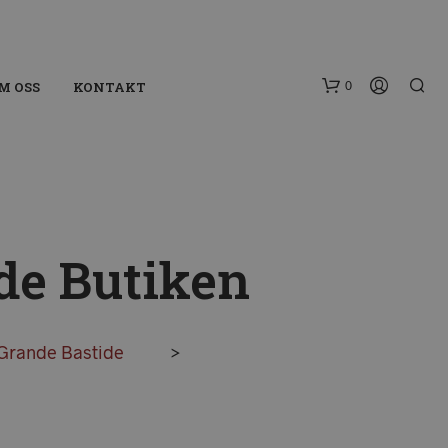
0
M OSS
KONTAKT
de Butiken
I
N
Grande Bastide
>
G
A
P
R
O