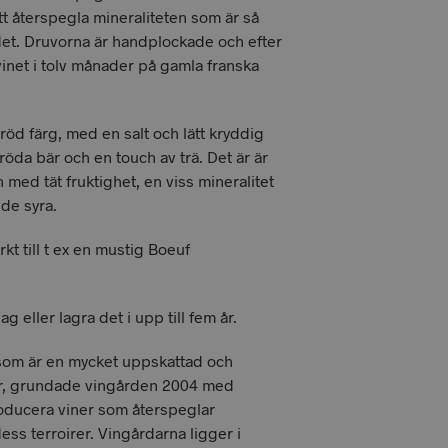
att återspegla mineraliteten som är så
det. Druvorna är handplockade och efter
vinet i tolv månader på gamla franska
röd färg, med en salt och lätt kryddig
öda bär och en touch av trä. Det är är
n med tät fruktighet, en viss mineralitet
de syra.
kt till t ex en mustig Boeuf
g eller lagra det i upp till fem år.
som är en mycket uppskattad och
r, grundade vingården 2004 med
roducera viner som återspeglar
ess terroirer. Vingårdarna ligger i