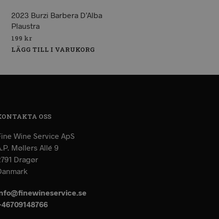
2023 Burzi Barbera D’Alba
Plaustra
199
kr
LÄGG TILL I VARUKORG
KONTAKTA OSS
Fine Wine Service ApS
.P. Møllers Allé 9
2791 Dragør
Danmark
info@finewineservice.se
+46709148766