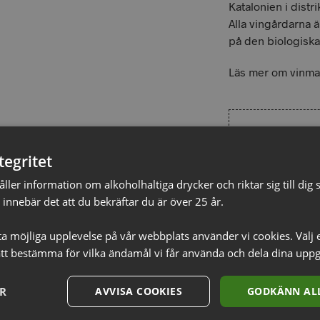
Katalonien i distr
Alla vingårdarna 
på den biologisk
Läs mer om vinma
tegritet
Ytterliga
ler information om alkoholhaltiga drycker och riktar sig till dig s
innebär det att du bekräftar du är över 25 år.
LAND
sta möjliga upplevelse på vår webbplats använder vi cookies. Välj 
REGION
tt bestämma för vilka ändamål vi får använda och dela dina uppg
DISTRIKT
ER
AVVISA COOKIES
GODKÄNN ALL
PRODUCENT