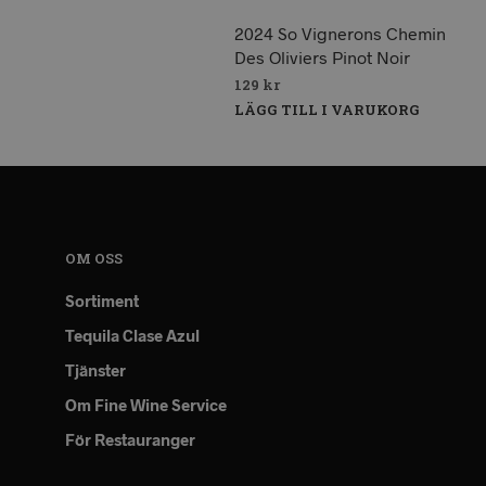
2024 So Vignerons Chemin
Des Oliviers Pinot Noir
129
kr
LÄGG TILL I VARUKORG
OM OSS
Sortiment
Tequila Clase Azul
Tjänster
Om Fine Wine Service
För Restauranger