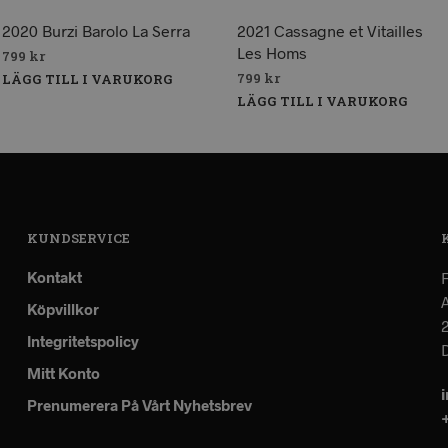
2020 Burzi Barolo La Serra
2021 Cassagne et Vitailles
Les Homs
799
kr
799
kr
LÄGG TILL I VARUKORG
LÄGG TILL I VARUKORG
KUNDSERVICE
Kontakt
A
Köpvillkor
Integritetspolicy
Mitt Konto
Prenumerera På Vårt Nyhetsbrev