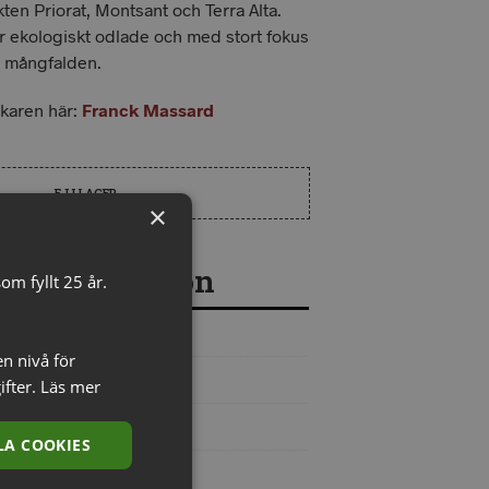
ikten Priorat, Montsant och Terra Alta.
är ekologiskt odlade och med stort fokus
a mångfalden.
karen här:
Franck Massard
EJ I LAGER
×
re information
om fyllt 25 år.
Spanien
en nivå för
Katalonien
ifter.
Läs mer
Priorat
A COOKIES
Franck Massard