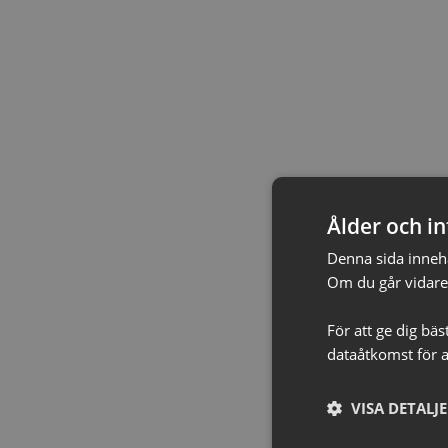
Ålder och in
Denna sida innehål
Om du går vidare 
För att ge dig bä
dataåtkomst för a
VISA DETALJ