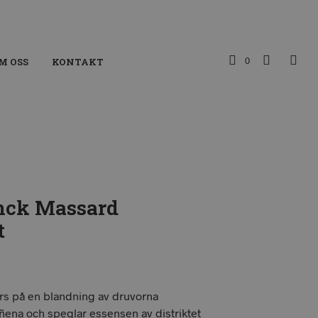
0
M OSS
KONTAKT
nck Massard
t
örs på en blandning av druvorna
ñena och speglar essensen av distriktet