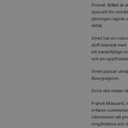
Priorat. Målet är 
speciell för områ
jäsningen lagras 
ekfat.
Vinet har en rubin
doft blandat med r
ett medelfylligt vi
och en uppfriskan
Vinet passar utmär
Bourguignon.
Drick det redan ida
Franck Massard, 
erfaren sommelie
intentionen att p
vingårdarna och d