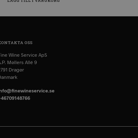
LÄGG TILL I VARUKORG
KONTAKTA OSS
Fine Wine Service ApS
.P. Møllers Allé 9
2791 Dragør
Danmark
info@finewineservice.se
+46709148766