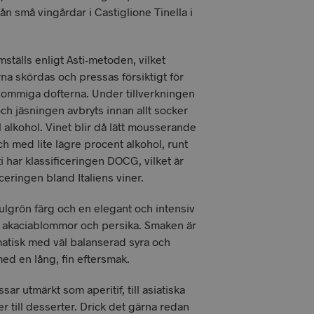
n små vingårdar i Castiglione Tinella i
ställs enligt Asti-metoden, vilket
rna skördas och pressas försiktigt för
blommiga dofterna. Under tillverkningen
ch jäsningen avbryts innan allt socker
l alkohol. Vinet blir då lätt mousserande
h med lite lägre procent alkohol, runt
i har klassificeringen DOCG, vilket är
ceringen bland Italiens viner.
gulgrön färg och en elegant och intensiv
v akaciablommor och persika. Smaken är
omatisk med väl balanserad syra och
med en lång, fin eftersmak.
sar utmärkt som aperitif, till asiatiska
ler till desserter. Drick det gärna redan