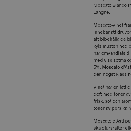
Moscato Bianco frå
Langhe.
Moscato-vinet fram
innebär att druvo
att bibehålla de 
kyls musten ned o
har omvandlats til
med viss sötma oc
5%. Moscato d’Ast
den högst klassifi
Vinet har en lätt 
doft med toner a
frisk, söt och ar
toner av persika 
Moscato d’Asti pas
skaldjursrätter el