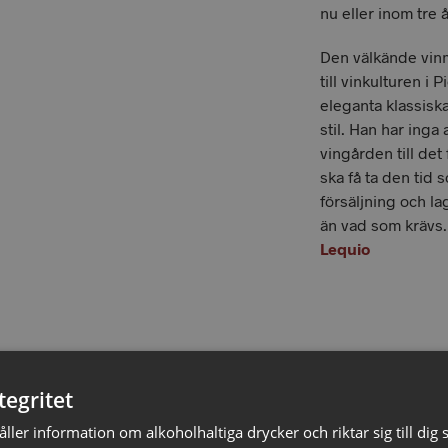
nu eller inom tre å
Den välkände vinm
till vinkulturen i 
eleganta klassiska
stil. Han har inga 
vingården till det
ska få ta den tid 
försäljning och la
än vad som krävs
Lequio
LÄG
tegritet
ler information om alkoholhaltiga drycker och riktar sig till dig s