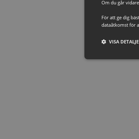
Om du går vidare 
För att ge dig bä
dataåtkomst för a
VISA DETALJ