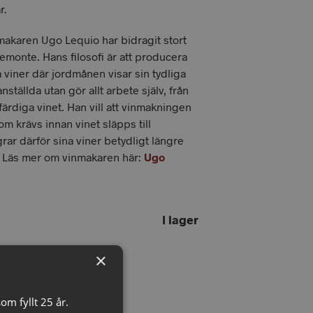
r.
akaren Ugo Lequio har bidragit stort
Piemonte. Hans filosofi är att producera
 viner där jordmånen visar sin tydliga
anställda utan gör allt arbete själv, från
 färdiga vinet. Han vill att vinmakningen
som krävs innan vinet släpps till
grar därför sina viner betydligt längre
. Läs mer om vinmakaren här:
Ugo
I lager
×
G TILL I VARUKORG
om fyllt 25 år.