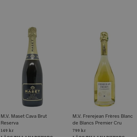
M.V. Maset Cava Brut
M.V. Frerejean Frères Blanc
Reserva
de Blancs Premier Cru
149
kr
799
kr