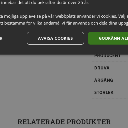
innebär det att du bekräftar du är över 25 år.
Ytterliga
sta möjliga upplevelse på vår webbplats använder vi cookies. Välj 
LAND
tt bestämma för vilka ändamål vi får använda och dela dina uppg
REGION
ER
AVVISA COOKIES
GODKÄNN ALL
DISTRIKT
PRODUCENT
DRUVA
ÅRGÅNG
STORLEK
RELATERADE PRODUKTER