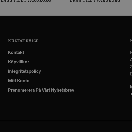
LÄGG TILL I VARUKORG
LÄGG TILL I VARUKORG
KUNDSERVICE
Kontakt
A
Köpvillkor
Integritetspolicy
Mitt Konto
Prenumerera På Vårt Nyhetsbrev