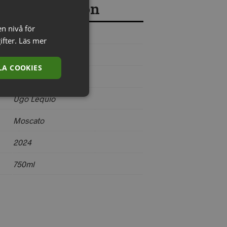
re information
en nivå för
Italien
ifter.
Läs mer
Piemonte
A COOKIES
Langhe
Ugo Lequio
Moscato
2024
750ml