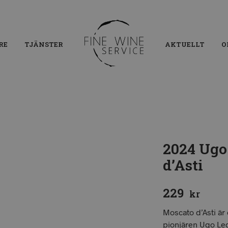
RE
TJÄNSTER
AKTUELLT
O
2024 Ugo
d’Asti
229
kr
Moscato d’Asti är
pionjären Ugo Leq