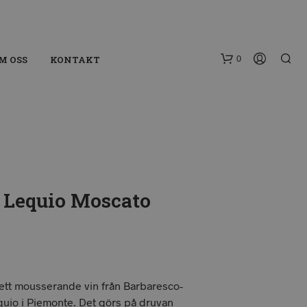
0
M OSS
KONTAKT
 Lequio Moscato
 ett mousserande vin från Barbaresco-
uio i Piemonte. Det görs på druvan