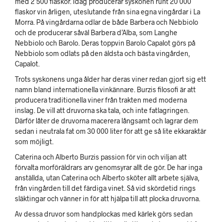
med 2 500 flaskor. Idag producerar syskonen runt 20 000
flaskor vin årligen, uteslutande från sina egna vingårdar i La
Morra. På vingårdarna odlar de både Barbera och Nebbiolo
och de producerar såväl Barbera d’Alba, som Langhe
Nebbiolo och Barolo. Deras toppvin Barolo Capalot görs på
Nebbiolo som odlats på den äldsta och bästa vingården,
Capalot.
Trots syskonens unga ålder har deras viner redan gjort sig ett
namn bland internationella vinkännare. Burzis filosofi är att
producera traditionella viner från trakten med moderna
inslag. De vill att druvorna ska tala, och inte fatlagringen.
Därför låter de druvorna macerera långsamt och lagrar dem
sedan i neutrala fat om 30 000 liter för att ge så lite ekkaraktär
som möjligt.
Caterina och Alberto Burzis passion för vin och viljan att
förvalta morföräldrars arv genomsyrar allt de gör. De har inga
anställda, utan Caterina och Alberto sköter allt arbete själva,
från vingården till det färdiga vinet. Så vid skördetid rings
släktingar och vänner in för att hjälpa till att plocka druvorna.
Av dessa druvor som handplockas med kärlek görs sedan