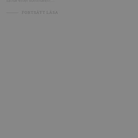
så här efter sommaren!…
FORTSÄTT LÄSA
VINSKOLA
Vinskolan: Dekantering