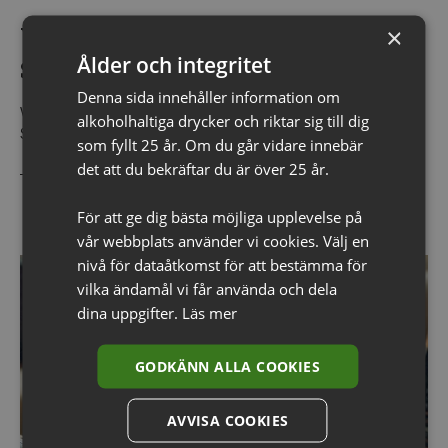
Vinskolan: Trendspaning från
×
Ålder och integritet
Sydafrika
Denna sida innehåller information om
Vinskolan med trendspaning från Sydafrika I julas besökte vi
alkoholhaltiga drycker och riktar sig till dig
Sydafrika och vindistrikten runt Kapstaden (det…
som fyllt 25 år. Om du går vidare innebär
det att du bekräftar du är över 25 år.
FORTSÄTT LÄSA
För att ge dig bästa möjliga upplevelse på
vår webbplats använder vi cookies. Välj en
nivå för dataåtkomst för att bestämma för
VINSKOLA
vilka ändamål vi får använda och dela
dina uppgifter.
Läs mer
GODKÄNN ALLA COOKIES
AVVISA COOKIES