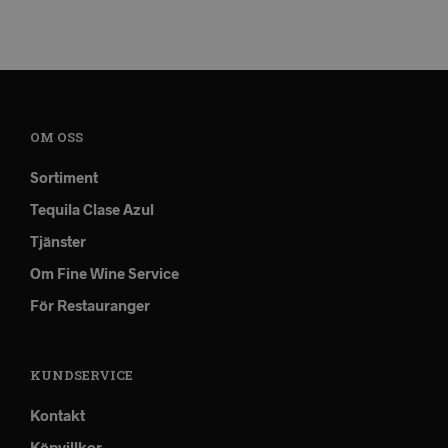
Kontakt
Köpvillkor
Integritetspolicy
Mitt Konto
Prenumerera På Vårt Nyhetsbrev
KONTAKTA OSS
Fine Wine Service ApS
A.P. Møllers Allé 9
2791 Dragør
Danmark
info@finewineservice.se
+46709148766